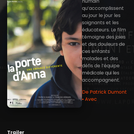
humain
qu’accomplissent
au jour le jour les
soignants et les
éducateurs. Le film
témoigne des joies
et des douleurs de
ces enfants
malades et des
défis de l’équipe
médicale qui les
accompagnent.
De Patrick Dumont
• Avec
Trailer