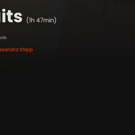
aits
(1h 47min)
vie.
lexandra Shipp