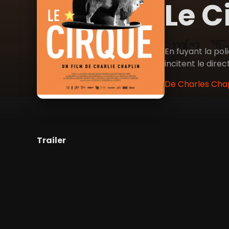
Le C
En fuyant la pol
incitent le dir
De Charles Chap
Trailer