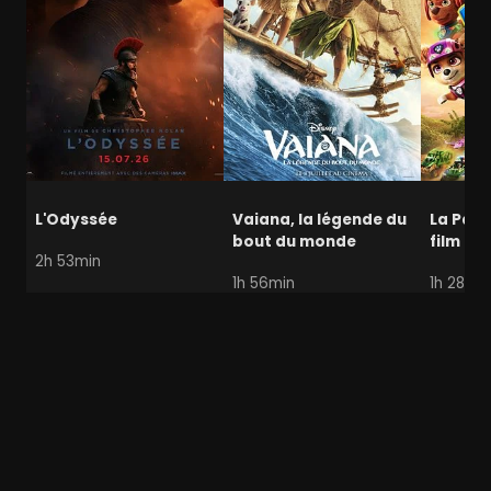
L'Odyssée
Vaiana, la légende du
La Pat' 
bout du monde
film mi
2h 53min
1h 56min
1h 28min
Lolita