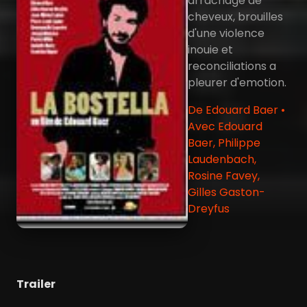
arrachage de
cheveux, brouilles
d'une violence
inouie et
reconciliations a
pleurer d'emotion.
De Edouard Baer •
Avec Edouard
Baer, Philippe
Laudenbach,
Rosine Favey,
Gilles Gaston-
Dreyfus
Trailer