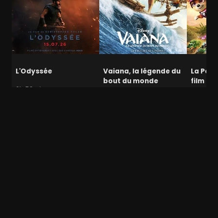
L'Odyssée
Vaiana, la légende du
La Pat' 
bout du monde
film mi
2h 53min
1h 56min
1h 28min
Banlieue aisée américaine