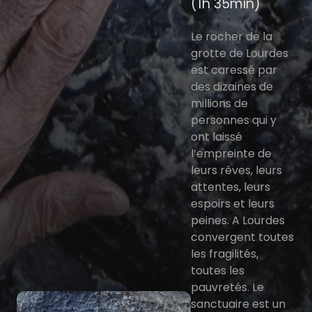
(1h 35min)
Le rocher de la
grotte de Lourdes
est caressé par
des dizaines de
millions de
personnes qui y
ont laissé
l’empreinte de
leurs rêves, leurs
attentes, leurs
espoirs et leurs
peines. A Lourdes
convergent toutes
les fragilités,
toutes les
pauvretés. Le
sanctuaire est un