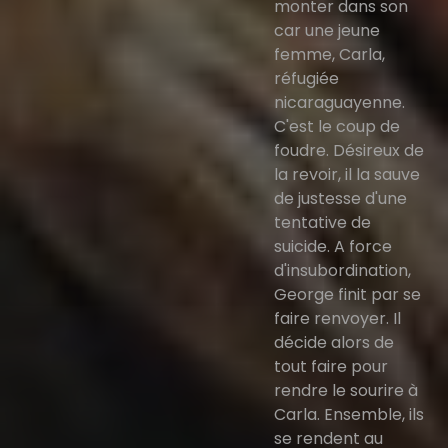
monter dans son
car une jeune
femme, Carla,
réfugiée
nicaraguayenne.
C'est le coup de
foudre. Désireux de
la revoir, il la sauve
de justesse d'une
tentative de
suicide. A force
d'insubordination,
George finit par se
faire renvoyer. Il
décide alors de
tout faire pour
rendre le sourire à
Carla. Ensemble, ils
se rendent au