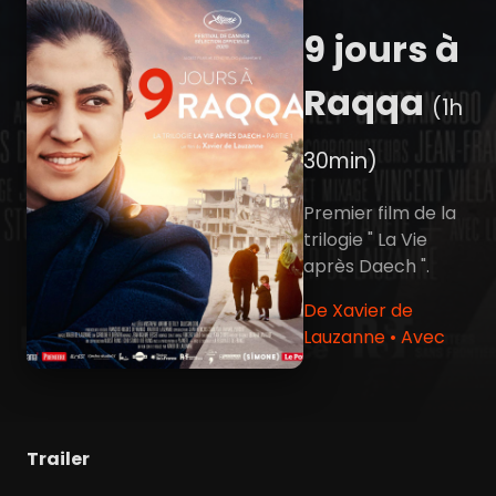
9 jours à
Raqqa
(1h
30min)
Premier film de la
trilogie " La Vie
après Daech ".
De Xavier de
Lauzanne • Avec
Trailer