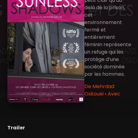
petit clair qu’au-
delà de la prison,
cet
environnement
fermé et
entièrement
féminin représente
un refuge qui les
protège d’une
société dominée
par les hommes.
De Mehrdad
Oskouei • Avec
Trailer