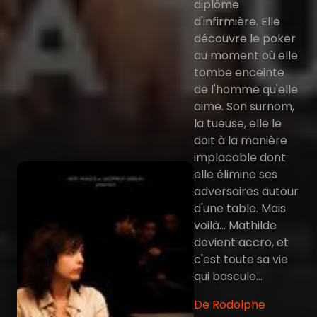
diplôme
d'infirmière. Elle
découvre le poker
au moment où elle
tombe enceinte
de l'homme qu'elle
aime. Son surnom,
la tueuse, elle le
doit à la manière
implacable dont
elle élimine ses
adversaires autour
d'une table. Mais
voilà... Mathilde
devient accro, et
c'est toute sa vie
qui bascule...
De Rodolphe