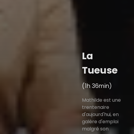
La
Tueuse
(1h 36min)
Mathilde est une
trentenaire
d'aujourd'hui, en
galère d'emploi
malgré son