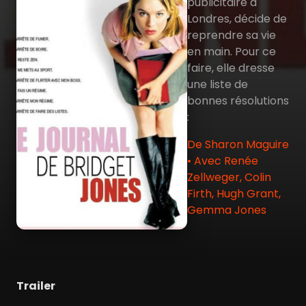
publicitaire à
Londres, décide de
reprendre sa vie
en main. Pour ce
faire, elle dresse
une liste de
bonnes résolutions
:
De Sharon Maguire
• Avec Renée
Zellweger, Colin
Firth, Hugh Grant,
Gemma Jones
Trailer