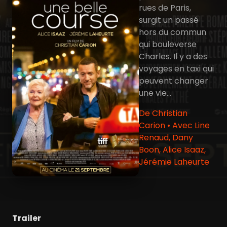
rues de Paris,
surgit un passé
hors du commun
qui bouleverse
Charles. Il y a des
voyages en taxi qui
peuvent changer
une vie…
De Christian
Carion • Avec Line
Renaud, Dany
Boon, Alice Isaaz,
Jérémie Laheurte
Trailer