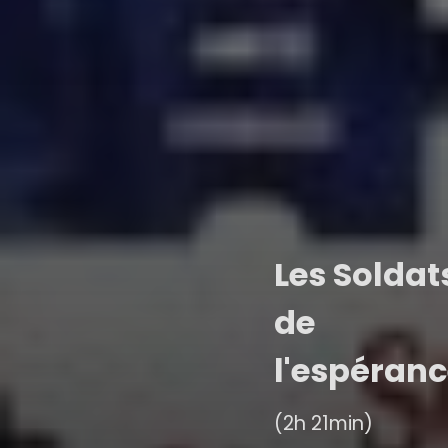
Les Soldat
de
l'espéran
(2h 21min)