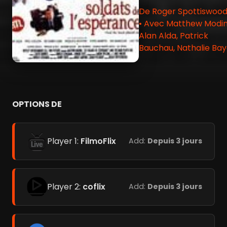
De Roger Spottiswoo
• Avec Matthew Modin
Alan Alda, Patrick
Bauchau, Nathalie Ba
OPTIONS DE
Player 1:
FilmoFlix
Add:
Depuis 3 jours
Player 2:
coflix
Add:
Depuis 3 jours