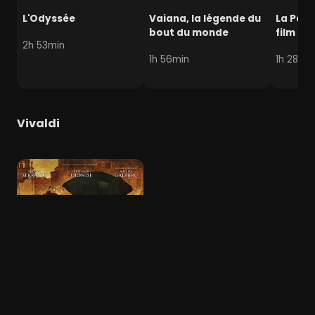
L'Odyssée
Vaiana, la légende du
La Pat' 
bout du monde
film mi
2h 53min
1h 56min
1h 28min
Vivaldi