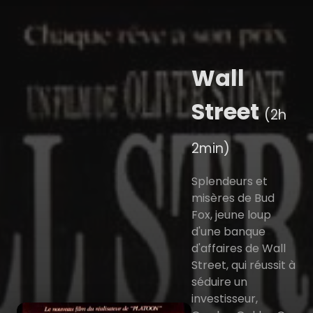
Wall
Street
(2h
2min)
Splendeurs et
misères de Bud
Fox, jeune loup
d'une banque
d'affaires de Wall
Street, qui réussit à
séduire un
investisseur,