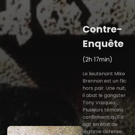
Contre-
Enquête
(2h 17min)
Le lieutenant Mike
Brennan est un flic
hors pair. Une nuit,
il abat le gangster
Tony Vasquez.
Plusieurs témoins
confirment qu'il a
agit en état de
légitime défense.