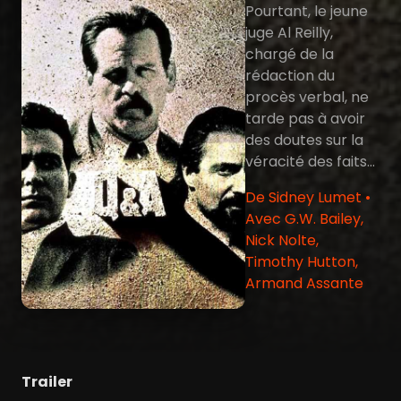
Pourtant, le jeune
juge Al Reilly,
chargé de la
rédaction du
procès verbal, ne
tarde pas à avoir
des doutes sur la
véracité des faits...
De Sidney Lumet •
Avec G.W. Bailey,
Nick Nolte,
Timothy Hutton,
Armand Assante
Trailer