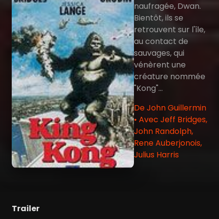
naufragée, Dwan.
Bientôt, ils se
retrouvent sur l'île,
au contact de
sauvages, qui
vénèrent une
créature nommée
"Kong"...
De John Guillermin
• Avec Jeff Bridges,
John Randolph,
Rene Auberjonois,
Julius Harris
Trailer