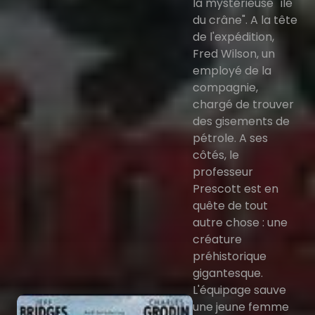
la mystérieuse "île
du crâne". A la tête
de l'expédition,
Fred Wilson, un
employé de la
compagnie,
chargé de trouver
des gisements de
pétrole. A ses
côtés, le
professeur
Prescott est en
quête de tout
autre chose : une
créature
préhistorique
gigantesque.
L'équipage sauve
une jeune femme