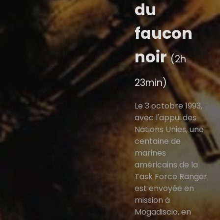
du
faucon
noir
(2h
23min)
Le 3 octobre 1993,
avec l'appui des
Nations Unies, une
centaine de
marines
américains de la
Task Force Ranger
est envoyée en
mission à
Mogadiscio, en