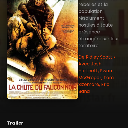
rebelles et la
population,
résolument
hostiles à toute
présence
étrangère sur leur
territoire.
De Ridley Scott •
Avec Josh
Hartnett, Ewan
McGregor, Tom
Sizemore, Eric
Bana
Trailer