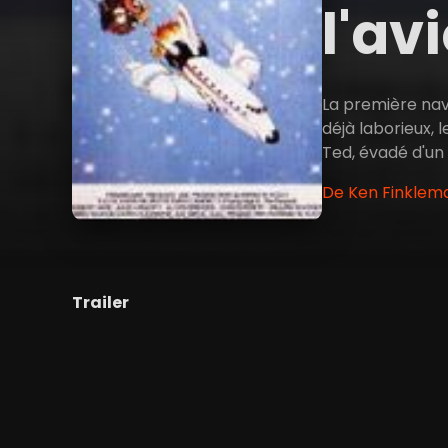
l'av
La première nav
déjà laborieux, 
Ted, évadé d'un
De Ken Finklema
Trailer