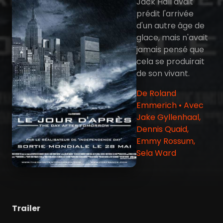
Jack Hall avait
prédit l'arrivée
d'un autre âge de
glace, mais n'avait
jamais pensé que
cela se produirait
de son vivant.
De Roland
Emmerich • Avec
Jake Gyllenhaal,
Dennis Quaid,
Emmy Rossum,
Sela Ward
Trailer