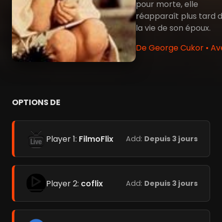
pour morte, elle
réapparaît plus tard 
la vie de son époux.
De George Cukor • Av
OPTIONS DE
Player 1:
FilmoFlix
Add:
Depuis 3 jours
Player 2:
coflix
Add:
Depuis 3 jours