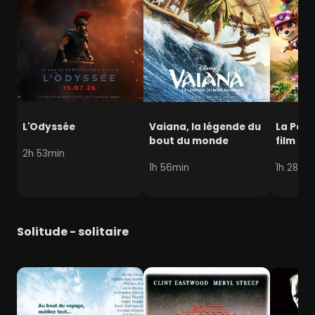
L'Odyssée
Vaiana, la légende du
La Pat' 
bout du monde
film mi
2h 53min
1h 56min
1h 28min
Solitude - solitaire