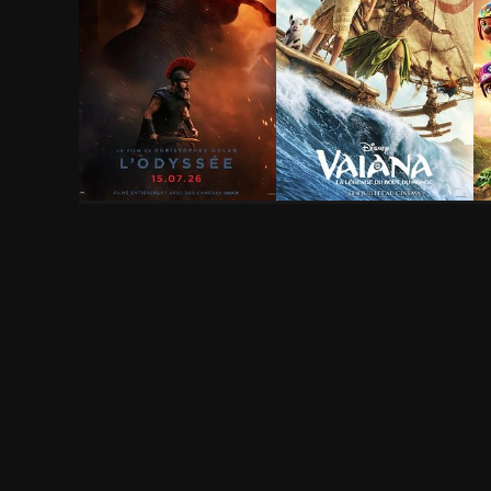
L'Odyssée
Vaiana, la légende du
L
bout du monde
f
2h 53min
1h 56min
1
Saint Tropez