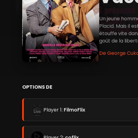
Un jeune homme 
Placid. Mais il e
étouffe vite da
goût de la liber
De George Cukor
OPTIONS DE
Player 1:
FilmoFlix
Player 2:
coflix