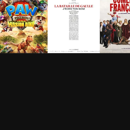
a Pat' Patrouille : Le
La Bataille de Gaulle -
De la Coméd
ilm mission Dino
Partie 2 : J’écris ton
Française
nom
h 28min
1h 15min
2h 40min