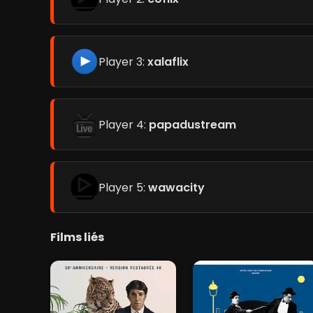
Player 3:
xalaflix
Player 4:
papadustream
Player 5:
wawacity
Films liés