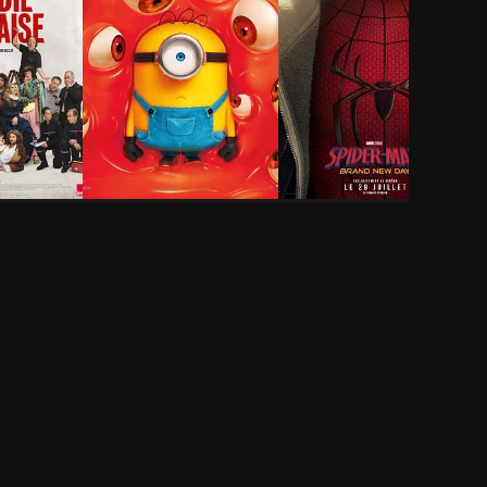
ie-
Des Minions et des
Spider-Man: Brand
monstres
New Day
1h 29min
2h 25min