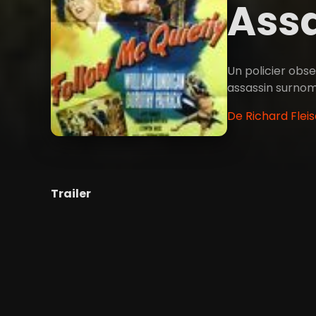
Assa
Un policier obse
assassin surnom
De Richard Fleis
Trailer