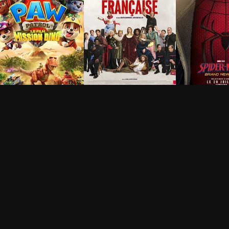
a Pat' Patrouille : Le
De la Comédie-
Spider-Man:
ilm mission Dino
Française
New Day
h 28min
1h 15min
2h 25min