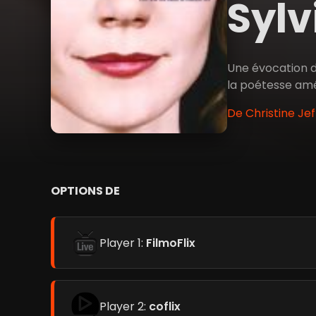
Sylv
Une évocation de
la poétesse amé
De Christine Jef
OPTIONS DE
Player 1:
FilmoFlix
Player 2:
coflix