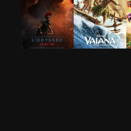
L'Odyssée
Vaiana, la légende du
L
bout du monde
f
2h 53min
1h 56min
1
Terrorisme / Terroristes