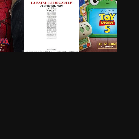
 Brand
La Bataille de Gaulle -
Toy Story 5
Partie 2 : J’écris ton
1h 42min
nom
2h 40min