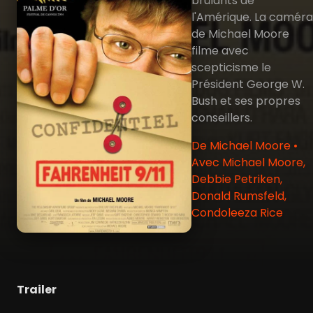
brûlants de
l'Amérique. La caméra
de Michael Moore
filme avec
scepticisme le
Président George W.
Bush et ses propres
conseillers.
De Michael Moore •
Avec Michael Moore,
Debbie Petriken,
Donald Rumsfeld,
Condoleeza Rice
Trailer