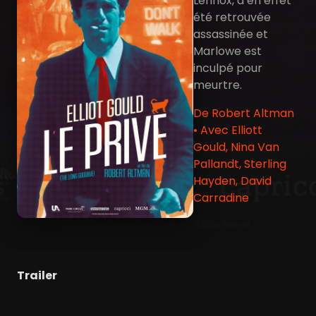
Lennox, a en effet
été retrouvée
assassinée et
Marlowe est
inculpé pour
meurtre.
De Robert Altman
• Avec Elliott
Gould, Nina Van
Pallandt, Sterling
Hayden, David
Carradine
Trailer