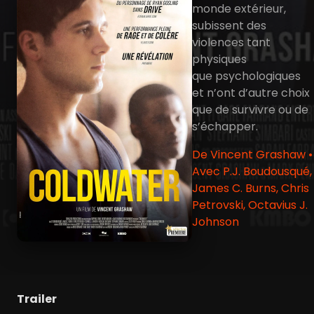
monde extérieur,
subissent des
violences tant
physiques
que psychologiques
et n’ont d’autre choix
que de survivre ou de
s’échapper.
De Vincent Grashaw •
Avec P.J. Boudousqué,
James C. Burns, Chris
Petrovski, Octavius J.
Johnson
Trailer