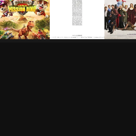
a Pat' Patrouille : Le
La Bataille de Gaulle -
De la Coméd
ilm mission Dino
Partie 2 : J’écris ton
Française
nom
h 28min
1h 15min
2h 40min