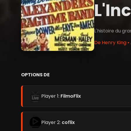
L'In
L'histoire du gra
De Henry King •
OPTIONS DE
Player 1:
FilmoFlix
Player 2:
coflix