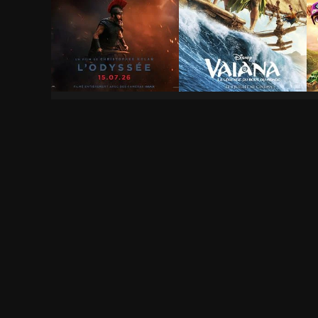
L'Odyssée
Vaiana, la légende du
L
bout du monde
f
2h 53min
1h 56min
1
comme Le Gendarme de Saint-Tropez