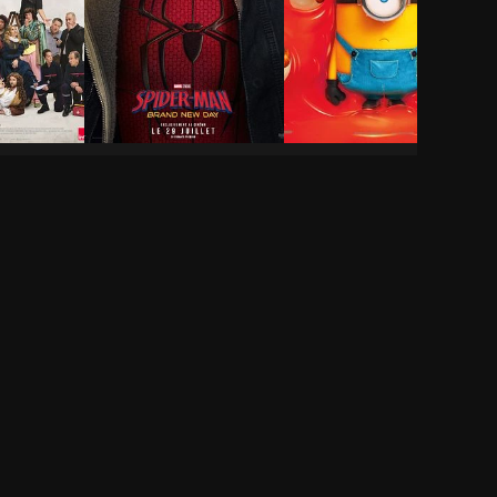
ie-
Spider-Man: Brand
Des Minions et des
New Day
monstres
2h 25min
1h 29min