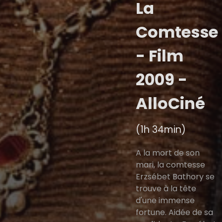
La
Comtesse
- Film
2009 -
AlloCiné
(1h 34min)
A la mort de son
mari, la comtesse
Erzsébet Bathory se
trouve à la tête
d'une immense
fortune. Aidée de sa