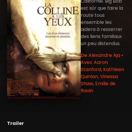
Californie. Big Bob
est sûr que faire la
route tous
ensemble les
aidera à resserrer
des liens familiaux
un peu distendus.
De Alexandre Aja •
Avec Aaron
Stanford, Kathleen
Quinlan, Vinessa
Shaw, Emilie de
Ravin
Trailer