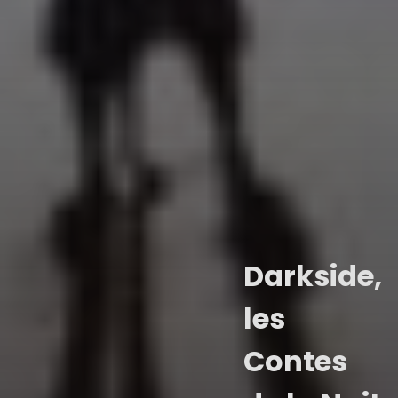
Darkside,
les
Contes