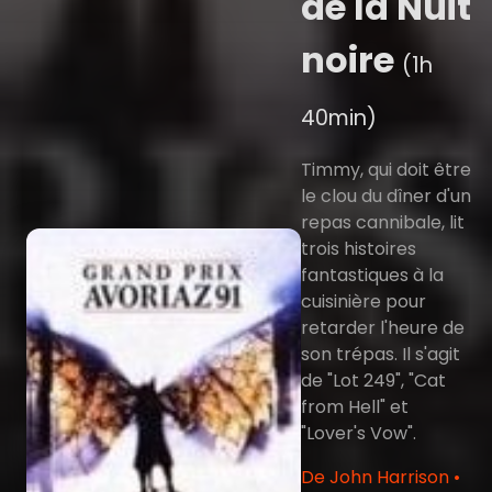
de la Nuit
noire
(1h
40min)
Timmy, qui doit être
le clou du dîner d'un
repas cannibale, lit
trois histoires
fantastiques à la
cuisinière pour
retarder l'heure de
son trépas. Il s'agit
de "Lot 249", "Cat
from Hell" et
"Lover's Vow".
De John Harrison •