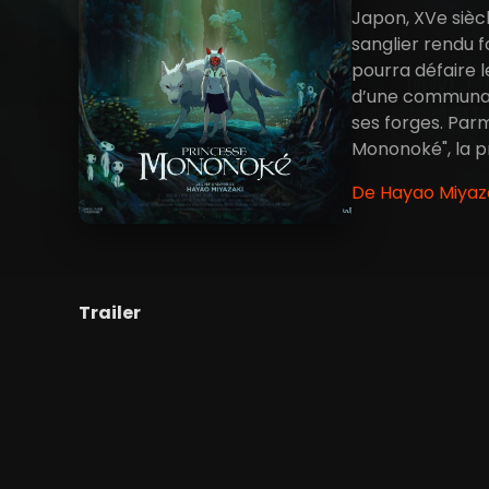
Japon, XVe sièc
sanglier rendu f
pourra défaire l
d’une communaut
ses forges. Parm
Mononoké", la pr
De Hayao Miyaza
Trailer