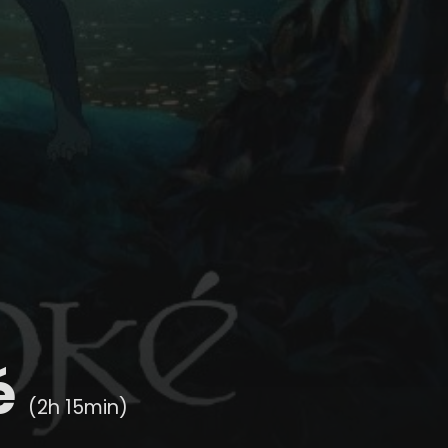
é
(2h 15min)