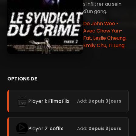
s'infiltrer au sein
d'un gang.
De John Woo •
Avec Chow Yun-
Fat, Leslie Cheung,
Emily Chu, Ti Lung
OPTIONS DE
Player 1:
FilmoFlix
Add:
Depuis 3 jours
Player 2:
coflix
Add:
Depuis 3 jours