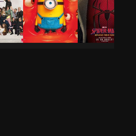
ie-
Des Minions et des
Spider-Man: Brand
monstres
New Day
1h 29min
2h 25min