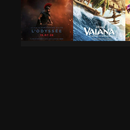
L'Odyssée
Vaiana, la légende du
L
bout du monde
f
2h 53min
1h 56min
1
Berlin