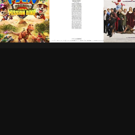
a Pat' Patrouille : Le
La Bataille de Gaulle -
De la Coméd
ilm mission Dino
Partie 2 : J’écris ton
Française
nom
h 28min
1h 15min
2h 40min