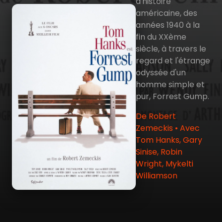
d'histoire
américaine, des
années 1940 à la
fin du XXème
siècle, à travers le
regard et l'étrange
odyssée d'un
homme simple et
pur, Forrest Gump.
De Robert
Zemeckis • Avec
Tom Hanks, Gary
Sinise, Robin
Wright, Mykelti
Williamson