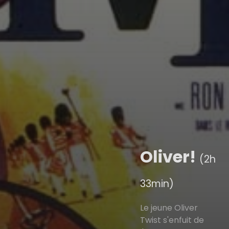
Oliver!
(2h
33min)
Le jeune Oliver
Twist s'enfuit de