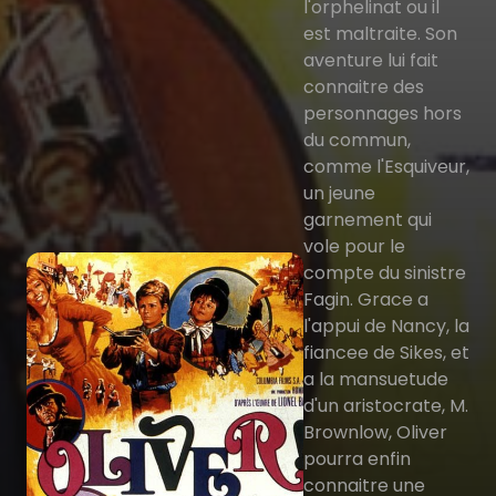
l'orphelinat ou il
est maltraite. Son
aventure lui fait
connaitre des
personnages hors
du commun,
comme l'Esquiveur,
un jeune
garnement qui
vole pour le
compte du sinistre
Fagin. Grace a
l'appui de Nancy, la
fiancee de Sikes, et
a la mansuetude
d'un aristocrate, M.
Brownlow, Oliver
pourra enfin
connaitre une