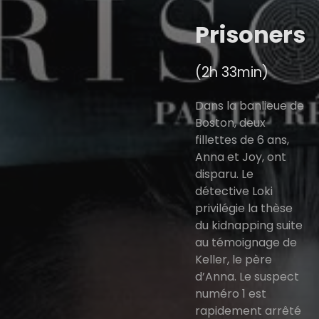
Prisoners
(2h 33min)
Dans la banlieue de
Boston, deux
fillettes de 6 ans,
Anna et Joy, ont
disparu. Le
détective Loki
privilégie la thèse
du kidnapping suite
au témoignage de
Keller, le père
d’Anna. Le suspect
numéro 1 est
rapidement arrêté