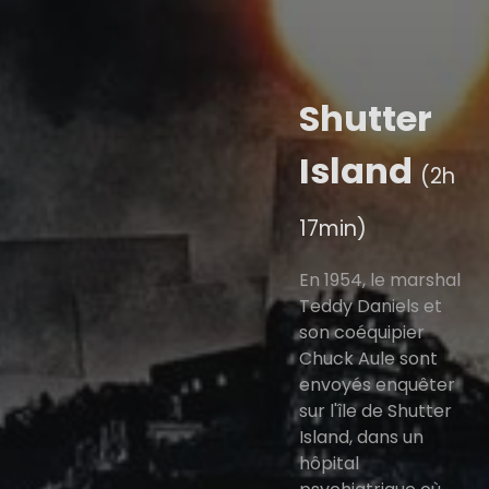
Shutter
Island
(2h
17min)
En 1954, le marshal
Teddy Daniels et
son coéquipier
Chuck Aule sont
envoyés enquêter
sur l'île de Shutter
Island, dans un
hôpital