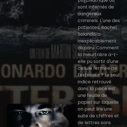
psychiatrique où
sont internés de
dangereux
criminels. L'une des
patientes, Rachel
Solando, a
inexplicablement
disparu. Comment
la meurtrière a-t-
elle pu sortir d'une
cellule fermée de
l'extérieur ? Le seul
indice retrouvé
dans la pièce est
une feuille de
papier sur laquelle
on peut lire une
suite de chiffres et
de lettres sans