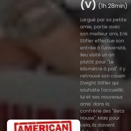
(V)
(1h 28min)
Largué par sa petite
amie, partie avec
son meilleur ami, Erik
Stifler effectue son
entrée à l'université,
lieu visité un an
plutôt pour "Le
kilomètre à poil". Il y
retrouve son cousin
Dwight Stifler qui
souhaite l'accueillir,
lui et ses nouveaux
amis' dans la
confrérie des "Beta
House". Mais pour
cela, ils doivent