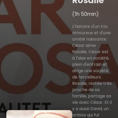
Rosalie
(1h 50min)
L'histoire d'un trio
amoureux et d'une
amitié naissante.
César aime
Rosalie. César est
à l'aise en société,
plein d'entrain et
dirige une société
de ferrailleurs.
Rosalie, restée très
proche de sa
famille, partage sa
vie avec César. Et il
y a aussi David, un
artiste qui fut