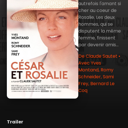
autrefois l'amant si
cher au coeur de
Rosalie. Les deux
hommes, qui se
disputent la même
femme, finissent
par devenir amis...
De Claude Sautet •
Avec Yves
Montand, Romy
Schneider, Sami
Frey, Bernard Le
Coq
Trailer