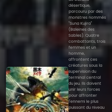
désertique,
parcouru par des
monstres nommés
"Suna Kujira"
(Baleines des
Sables). Quatre
combattants, trois
femmes et un
homme,
affrontent ces
créatures sous la
supervision du
terminal central
du jeu. Ils doivent
unir leurs forces
pour affronter
l'ennemi le plus
puissant du niveau