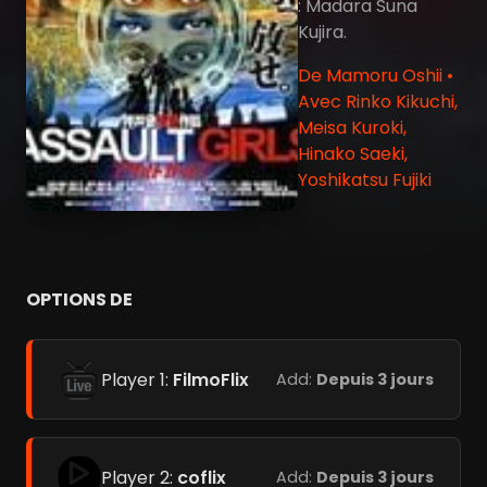
: Madara Suna
Kujira.
De Mamoru Oshii •
Avec Rinko Kikuchi,
Meisa Kuroki,
Hinako Saeki,
Yoshikatsu Fujiki
OPTIONS DE
Player 1:
FilmoFlix
Add:
Depuis 3 jours
Player 2:
coflix
Add:
Depuis 3 jours