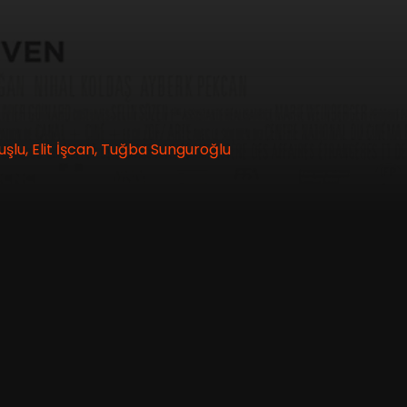
u, Elit İşcan, Tuğba Sunguroğlu