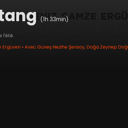
tang
(1h 33min)
 l'été.
Ergüven • Avec Güneş Nezihe Şensoy, Doğa Zeynep Doğuşl