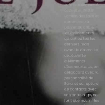
Julia n’arrive pas à
accepter cette
version des faits et
commence à
passer au crible
les événements
qui ont eu lieu les
derniers mois
avant le drame. La
découverte
d’éléments
déconcertants, en
désaccord avec la
personnalité de
Sara, et sa rupture
de contacts avec
son entourage, ne
font que nourrir les