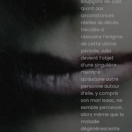
soupçons de Julia
quant aux
circonstances
réelles du décès.
Décidée à
résoudre l’énigme
de cette ultime
période, Julia
devient l’objet
d’une singulière
menace
qu’aucune autre
personne autour
d’elle, y compris
son mari Isaac, ne
semble percevoir,
alors même que la
maladie
dégénérescente