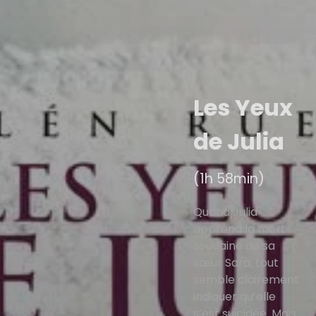
Les Yeux
de Julia
(1h 58min)
Quand Julia
apprend la mort
soudaine de sa
sœur Sara, tout
semble clairement
indiquer qu’elle
s’est suicidée. Mais