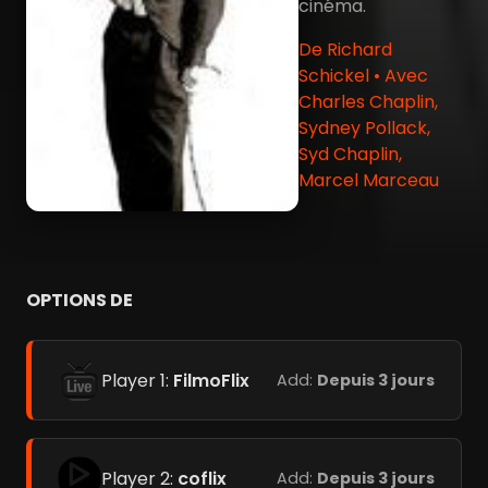
cinéma.
De Richard
Schickel • Avec
Charles Chaplin,
Sydney Pollack,
Syd Chaplin,
Marcel Marceau
OPTIONS DE
Player 1:
FilmoFlix
Add:
Depuis 3 jours
Player 2:
coflix
Add:
Depuis 3 jours