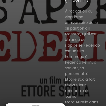
(1h 30min)
À l’occasion du
vingtième
anniversaire de la
disparition d’il
Maestro, Qu’il est
étrange de
s’appeler Federico
est un film
hommage à
Federico Fellini, à
son art, sa
personnalité.
Ettore Scola fait
revivre leur
rencontre au
journal
Marc’Aurelio dans