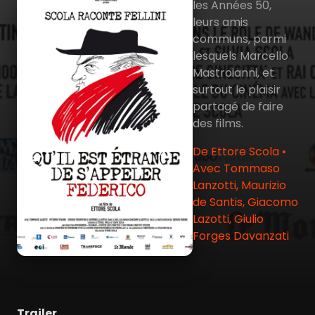
les Années 50,
leurs amis
communs, parmi
lesquels Marcello
Mastroianni, et
surtout le plaisir
partagé de faire
des films.
De Ettore Scola •
Avec Tommaso
Lanzotti, Maurizio
de Santis, Giacomo
Lazotti, Giulio
Forges Davanzati
Trailer