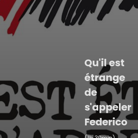
Qu'il est
étrange
de
s'appeler
Federico