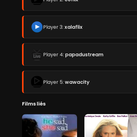
Player 3:
xalaflix
Player 4:
papadustream
Player 5:
wawacity
Films liés