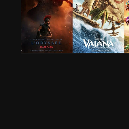
L'Odyssée
Vaiana, la légende du
L
bout du monde
f
2h 53min
1h 56min
1
Fiancé