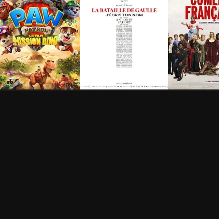
a Pat' Patrouille : Le
La Bataille de Gaulle -
De la Coméd
ilm mission Dino
Partie 2 : J’écris ton
Française
nom
h 28min
1h 15min
2h 40min