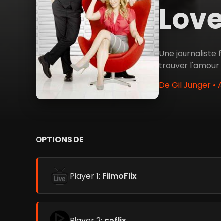
Love
Une journaliste
trouver l'amour
De Gil Junger • 
OPTIONS DE
Player 1:
FilmoFlix
Player 2:
coflix