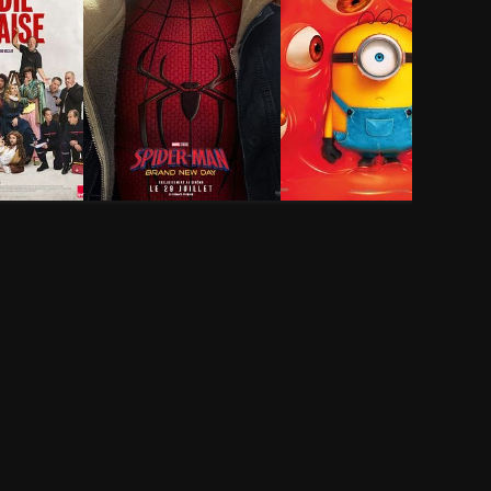
ie-
Spider-Man: Brand
Des Minions et des
New Day
monstres
2h 25min
1h 29min