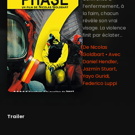
l’enfermement, à
la faim, chacun
révèle son vrai
visage. La violence
finit par éclater…
De Nicolas
Goldbart • Avec
Daniel Hendler,
Jazmín Stuart,
Yayo Guridi,
Federico Luppi
Trailer