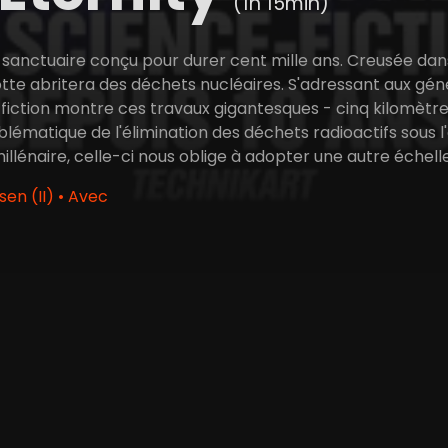
(1h 15min)
 sanctuaire conçu pour durer cent mille ans. Creusée dans
tte abritera des déchets nucléaires. S'adressant aux gé
-fiction montre ces travaux gigantesques - cinq kilomètr
blématique de l'élimination des déchets radioactifs sous l
illénaire, celle-ci nous oblige à adopter une autre échell
en (II) • Avec