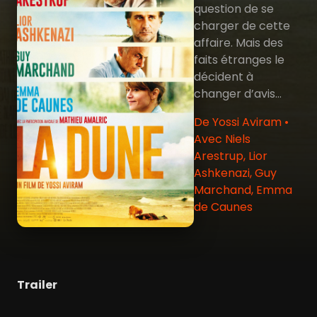
question de se
charger de cette
affaire. Mais des
faits étranges le
décident à
changer d’avis…
De Yossi Aviram •
Avec Niels
Arestrup, Lior
Ashkenazi, Guy
Marchand, Emma
de Caunes
Trailer