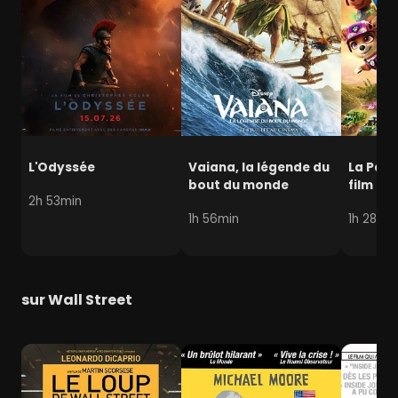
L'Odyssée
Vaiana, la légende du
La Pat' 
bout du monde
film mi
2h 53min
1h 56min
1h 28min
sur Wall Street